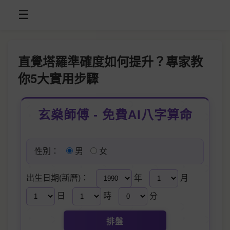
☰
直覺塔羅準確度如何提升？專家教
你5大實用步驟
玄燊師傅 - 免費AI八字算命
性別：
男
女
出生日期(新曆)：
年
月
日
時
分
排盤