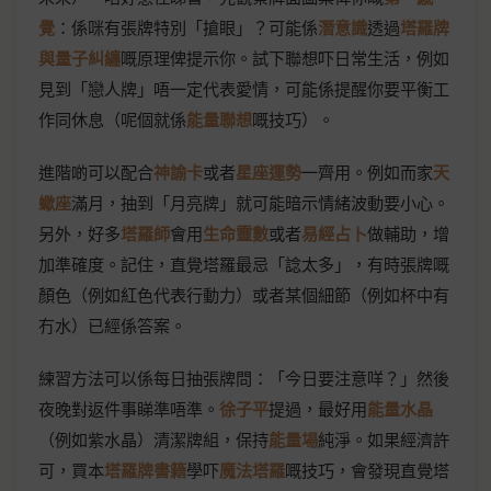
覺
：係咪有張牌特別「搶眼」？可能係
潛意識
透過
塔羅牌
與量子糾纏
嘅原理俾提示你。試下聯想吓日常生活，例如
見到「戀人牌」唔一定代表愛情，可能係提醒你要平衡工
作同休息（呢個就係
能量聯想
嘅技巧）。
進階啲可以配合
神諭卡
或者
星座運勢
一齊用。例如而家
天
蠍座
滿月，抽到「月亮牌」就可能暗示情緒波動要小心。
另外，好多
塔羅師
會用
生命靈數
或者
易經占卜
做輔助，增
加準確度。記住，直覺塔羅最忌「諗太多」，有時張牌嘅
顏色（例如紅色代表行動力）或者某個細節（例如杯中有
冇水）已經係答案。
練習方法可以係每日抽張牌問：「今日要注意咩？」然後
夜晚對返件事睇準唔準。
徐子平
提過，最好用
能量水晶
（例如紫水晶）清潔牌組，保持
能量場
純淨。如果經濟許
可，買本
塔羅牌書籍
學吓
魔法塔羅
嘅技巧，會發現直覺塔