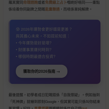
羅其實同
命理諮詢
或者
免費線上占卜
嗰啲好唔同——重點
係培養你同副牌之間嘅
能量聯通
，而唔係單純解牌。
😰 2026年運勢會更好還是更差？
與其擔心未來，不如提前知道：
• 今年運勢是好是壞?
• 財運事業運何時到?
• 哪個時期最適合投資?
獲取你的2026指南 →
最後提醒，初學者成日犯嘅錯係「自我懷疑」。例如抽到
「死神牌」就嚇到即刻Google，但其實可能只係叫你結束
舊習慣。記住，
直覺塔羅
嘅精髓就係信自己個
gut