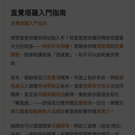
直覺塔羅入門指南
直覺塔羅入門指南
想學直覺塔羅但唔知點入手？其實直覺塔羅同傳統塔羅最
大分別就係——
唔使死背牌義
！靠嘅係你嘅
潛意識
同
能量
聯動
，簡單啲講就係「憑感覺」。新手可以由呢幾步開
始：
首先，揀副啱自己
能量場
嘅牌。市面上有好多款，例如
奧
根產品
入面嘅
神祕學飾品
系列，或者
施華洛世奇水晶
加持
嘅牌，甚至係
塔羅牌藝術品
都得。重點係你摸落去有冇
「觸電感」——即係成日聽到嘅
能量聯接
。記住，牌嘅
能
量石
或者
脈輪療愈水晶
成份會直接影響你嘅
直覺力
。
抽牌前可以擺個簡單
塔羅牌陣
，例如三張牌（過去/現在/
未來）。唔好急住睇書，先觀察牌面圖案俾你嘅
第一感