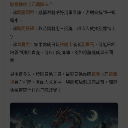
點樣揀啱自己嘅陣法？
- 睇
問題類型
：感情嘢就唔好用事業陣，否則會解到一頭
霧水。
- 睇
時間長短
：趕時間就用三張牌，想深入就揀凱爾特十
字。
- 睇
直覺力
：如果你成日玩
神諭卡
或者
能量石
，可能已經
培養到強烈直覺，可以自創牌陣，例如將牌擺成星座圖
案。
最後提多句，牌陣只係工具，最緊要係你嘅
直覺力
同
能量
場
有冇打開。有啲人求其抽一張牌都睇到成個故事，關鍵
係練習同信任自己嘅感覺！