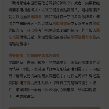
「我哋關係中最需要改善嘅部分係咩？」或者「如果我繼
續而家嘅相處模式，未來三個月會點發展？」咁樣塔羅牌
就可以透過
塔羅牌陣
（例如凱爾特十字或者關係牌陣）俾
出更立體嘅答案。如果你有
塔羅牌書籍
或者跟開某位
塔羅
師
嘅方法，可以參考佢哋建議嘅問問題技巧，甚至加入
魔
法塔羅
嘅儀式感，例如點蠟燭或者擺放
施華洛世奇水晶
來
增強能量場。
最後提醒：問題嘅語氣都好重要
問問題時，盡量用積極、開放嘅語氣，避免恐懼或者絕望
嘅情緒。例如，與其問「點解我永遠都咁倒霉？」，不如
問「我可以點樣突破而家嘅困境？」咁樣先可以引導塔羅
牌同你嘅
直覺力
產生共鳴，得到真正有幫助嘅指引。記
住，塔羅牌係一面鏡，反映你內心嘅能量，所以問得聰
明，先會解得準！