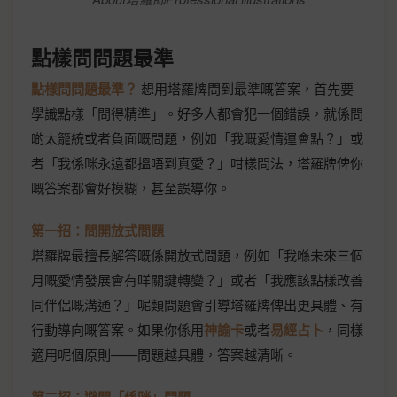
點樣問問題最準
點樣問問題最準？
想用塔羅牌問到最準嘅答案，首先要
學識點樣「問得精準」。好多人都會犯一個錯誤，就係問
啲太籠統或者負面嘅問題，例如「我嘅愛情運會點？」或
者「我係咪永遠都搵唔到真愛？」咁樣問法，塔羅牌俾你
嘅答案都會好模糊，甚至誤導你。
第一招：問開放式問題
塔羅牌最擅長解答嘅係開放式問題，例如「我喺未來三個
月嘅愛情發展會有咩關鍵轉變？」或者「我應該點樣改善
同伴侶嘅溝通？」呢類問題會引導塔羅牌俾出更具體、有
行動導向嘅答案。如果你係用
神諭卡
或者
易經占卜
，同樣
適用呢個原則——問題越具體，答案越清晰。