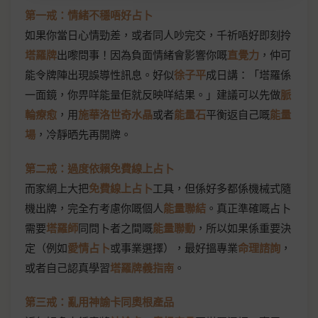
第一戒：情緒不穩唔好占卜
如果你當日心情勁差，或者同人吵完交，千祈唔好即刻拎
塔羅牌
出嚟問事！因為負面情緒會影響你嘅
直覺力
，仲可
能令牌陣出現誤導性訊息。好似
徐子平
成日講：「塔羅係
一面鏡，你畀咩能量佢就反映咩結果。」建議可以先做
脈
輪療愈
，用
施華洛世奇水晶
或者
能量石
平衡返自己嘅
能量
場
，冷靜晒先再開牌。
第二戒：過度依賴免費線上占卜
而家網上大把
免費線上占卜
工具，但係好多都係機械式隨
機出牌，完全冇考慮你嘅個人
能量聯結
。真正準確嘅占卜
需要
塔羅師
同問卜者之間嘅
能量聯動
，所以如果係重要決
定（例如
愛情占卜
或事業選擇），最好搵專業
命理諮詢
，
或者自己認真學習
塔羅牌義指南
。
第三戒：亂用神諭卡同奧根產品