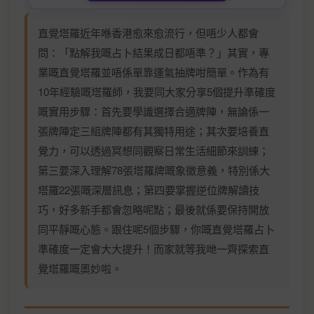
直覺塔羅近年喺香港愈來愈流行，但唔少人都會
問：「點解我嘅占卜結果成日都唔準？」其實，專
業嘅直覺塔羅並唔係單靠運氣抽牌咁簡單。作為有
10年經驗嘅塔羅師，我要同大家分享5個提升準確度
嘅實用步驟：首先要學識選擇合適牌陣，無論係一
張牌陣定三組牌陣都有其獨特用途；其次要培養直
覺力，可以透過冥想同觀察日常生活細節來訓練；
第三要深入理解78張塔羅牌嘅象徵意義，特別係大
塔羅22張嘅深層訊息；第四要掌握逆位牌解讀技
巧，好多新手都會忽略呢點；最後就係要保持開放
同平靜嘅心態。跟住呢5個步驟，你嘅直覺塔羅占卜
準確度一定會大大提升！而家就等我哋一齊探索直
覺塔羅嘅奧妙啦。