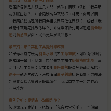
第二招：避開「係咪」問題
塔羅牌唔係是非題工具，問「係咪」問題（例如「我男朋
友係咪出軌？」）會限制牌陣嘅發揮。相反，你可以問
「我應該點樣理解我同伴侶之間嘅信任問題？」或者「我
哋關係嘅隱藏挑戰係咩？」咁樣塔羅牌先可以透過
能量聯
動
同
潛意識
層面，揭示更深層嘅訊息。
第三招：結合其他工具提升準確度
如果你本身有玩開
能量水晶
或者
生命靈數
，可以將佢哋同
塔羅牌一齊用。例如，問問題之前握住
脈輪療愈水晶
，幫
助自己集中能量；又或者用
星座運勢
嘅資訊來輔助解讀。
徐子平
就經常教人，塔羅牌同
量子糾纏
原理有關，問題嘅
能量會直接影響答案嘅準確性，所以問之前一定要靜心，
清除雜念。
實例分析：愛情占卜點問先準？
假設你想問愛情運，唔好問「我會唔會分手？」而係問