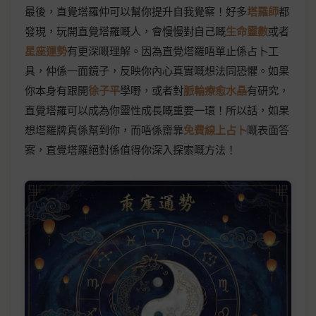
最後，直覺塔羅仲可以幫你提升自我覺察！好多
塔羅師
都
發現，玩開直覺塔羅嘅人，會慢慢對自己嘅
生命靈數
或者
星座運勢
有更深嘅理解。因為直覺塔羅唔單止係占卜工
具，仲係一面鏡子，反映你內心真實嘅想法同恐懼。如果
你本身有跟開
徐子平
學嘢，或者對
脈輪療愈水晶
有研究，
直覺塔羅可以成為你靈性成長嘅重要一環！所以話，如果
想塔羅牌真係幫到你，而唔係齋靠
免費線上占卜
嘅表面答
案，直覺塔羅絕對係值得你深入探索嘅方法！