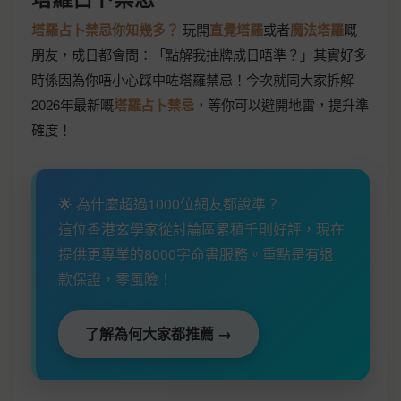
塔羅占卜禁忌你知幾多？
玩開
直覺塔羅
或者
魔法塔羅
嘅
朋友，成日都會問：「點解我抽牌成日唔準？」其實好多
時係因為你唔小心踩中咗塔羅禁忌！今次就同大家拆解
2026年最新嘅
塔羅占卜禁忌
，等你可以避開地雷，提升準
確度！
🌟 為什麼超過1000位網友都說準？
這位香港玄學家從討論區累積千則好評，現在
提供更專業的8000字命書服務。重點是有退
款保證，零風險！
了解為何大家都推薦 →