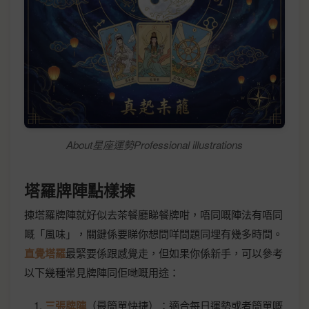
About星座運勢Professional illustrations
塔羅牌陣點樣揀
揀塔羅牌陣就好似去茶餐廳睇餐牌咁，唔同嘅陣法有唔同
嘅「風味」，關鍵係要睇你想問咩問題同埋有幾多時間。
直覺塔羅
最緊要係跟感覺走，但如果你係新手，可以參考
以下幾種常見牌陣同佢哋嘅用途：
三張牌陣
（最簡單快捷）：適合每日運勢或者簡單嘅