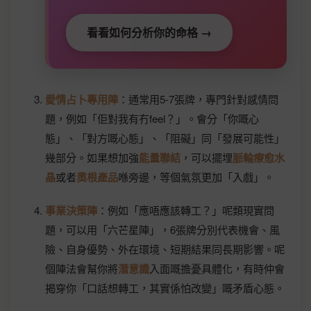
看看如何分析你的命格 →
愛情占卜專用陣
：通常用5-7張牌，專門針對感情問
題，例如「佢對我有冇feel？」。會分「你嘅心
態」、「對方嘅心態」、「阻礙」同「發展可能性」
幾部分。如果想加強
能量聯結
，可以擺埋
脈輪療愈水
晶
或者
奧根產品
喺旁邊，等個氣氛更加「入戲」。
事業決策陣
：例如「應唔應該轉工？」呢類現實問
題，可以用「六芒星陣」，6張牌分別代表機會、風
險、自身優勢、外在環境、短期結果同長期影響。呢
個陣法會幫你將
潛意識
入面嘅擔憂具體化，有時仲會
揭穿你「口話想轉工，其實係怕改變」嘅矛盾心態。