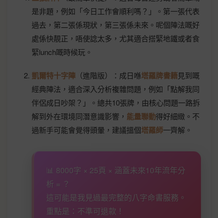
是非題，例如「今日工作會順利嗎？」。第一張代表
過去，第二張係現狀，第三張係未來。呢個陣法嘅好
處係快靚正，唔使諗太多，尤其適合搭緊地鐵或者食
緊lunch嘅時候玩。
凱爾特十字陣
（進階版）：成日喺
塔羅牌書籍
見到嘅
經典陣法，適合深入分析複雜問題，例如「點解我同
伴侶成日吵架？」。總共10張牌，由核心問題一路拆
解到外在環境同潛意識影響，
能量聯動
得好細緻。不
過新手可能會覺得頭暈，建議搵個
塔羅師
一齊解。
📊 8000字 × 25頁 × 涵蓋未來10年流年分
析 = ？
這可能是我見過最完整的八字命書服務。
重點是：不準可退款！