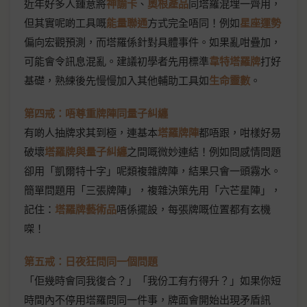
近年好多人鍾意將
神諭卡
、
奧根產品
同塔羅混埋一齊用，
但其實呢啲工具嘅
能量聯通
方式完全唔同！例如
星座運勢
偏向宏觀預測，而塔羅係針對具體事件。如果亂咁疊加，
可能會令訊息混亂。建議初學者先用標準
韋特塔羅牌
打好
基礎，熟練後先慢慢加入其他輔助工具如
生命靈數
。
第四戒：唔尊重牌陣同量子糾纏
有啲人抽牌求其到極，連基本
塔羅牌陣
都唔跟，咁樣好易
破壞
塔羅牌與量子糾纏
之間嘅微妙連結！例如問感情問題
卻用「凱爾特十字」呢類複雜牌陣，結果只會一頭霧水。
簡單問題用「三張牌陣」，複雜決策先用「六芒星陣」，
記住：
塔羅牌藝術品
唔係擺設，每張牌嘅位置都有玄機
㗎！
第五戒：日夜狂問同一個問題
「佢幾時會同我復合？」「我份工有冇得升？」如果你短
時間內不停用塔羅問同一件事，牌面會開始出現矛盾訊