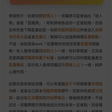
舉個例子，如果你問
愛情占卜
，塔羅牌可能會抽出「戀人
牌」或者「惡魔牌」，呢啲牌唔係話你一定會點樣，而係
反映你當下嘅能量狀態。有啲
塔羅牌藝術品
仲會加入
施華
洛世奇水晶
或者
能量石
，聲稱可以加強牌陣嘅
能量聯動
。
不過，係咪真係work？就要睇你信唔信呢套
能量場
理論
喇。有人覺得塔羅同
易經占卜
一樣，有科學根據，尤其係
而家興講
塔羅牌與量子糾纏
，話啲牌可以同你嘅能量產生
能量聯結
；但亦有人覺得塔羅同
免費線上占卜
一樣，純粹
心理作用。
如果你真係想試塔羅，可以考慮搵
徐子平
呢類專業
命理諮
詢
師，或者自己買本
塔羅牌書籍
學吓。而家仲有啲
魔法塔
羅
，結合咗
生命靈數
同
神祕學飾品
，聲稱預測更準。不過
記住，塔羅牌嘅作用唔係話比你知未來一定會點，而係幫
你厘清思路，等你可以更好咁面對問題。所以話，塔羅預