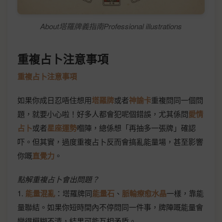
About塔羅牌義指南Professional illustrations
重複占卜注意事項
重複占卜注意事項
如果你成日忍唔住想用
塔羅牌
或者
神諭卡
重複問同一個問
題，就要小心啦！好多人都會犯呢個錯誤，尤其係問
愛情
占卜
或者
星座運勢
嗰陣，總係想「再抽多一張牌」確認
吓。但其實，過度重複占卜反而會搞亂能量場，甚至影響
你嘅
直覺力
。
點解重複占卜會出問題？
1.
能量混亂
：塔羅牌同
能量石
、
脈輪療愈水晶
一樣，靠能
量聯結。如果你短時間內不停問同一件事，牌陣嘅能量會
變得模糊不清，結果可能互相矛盾。