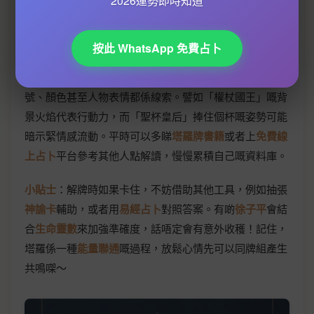
2026運勢即時知道
爾特十字」，適合分析複雜問題。記住，牌陣唔係愈多愈
好，重點係要同問題匹配。例如問愛情占卜，用「關係十
字陣」就比「生命之樹陣」更貼題。
按此 WhatsApp 免費占卜
最後，唔好忽略
塔羅牌藝術品
本身嘅細節！每張牌嘅符
號、顏色甚至人物表情都係線索。譬如「權杖國王」嘅背
景火焰代表行動力，而「聖杯皇后」捧住個杯嘅姿勢可能
暗示緊情感流動。平時可以多睇
塔羅牌書籍
或者上
免費線
上占卜
平台參考其他人點解讀，慢慢累積自己嘅資料庫。
小貼士
：解牌時如果卡住，不妨借助其他工具，例如抽張
神諭卡
輔助，或者用
易經占卜
對照答案。有啲
徐子平
會結
合
生命靈數
來加強準確度，話唔定會有意外收穫！記住，
塔羅係一種
能量聯通
嘅過程，放鬆心情先可以同牌組產生
共鳴㗎～