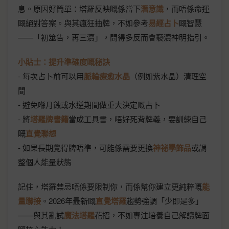
息。原因好簡單：塔羅反映嘅係當下
潛意識
，而唔係命運
嘅絕對答案。與其瘋狂抽牌，不如參考
易經占卜
嘅智慧
——「初筮告，再三瀆」，問得多反而會褻瀆神明指引。
小貼士：提升準確度嘅秘訣
- 每次占卜前可以用
脈輪療愈水晶
（例如紫水晶）清理空
間
- 避免喺月蝕或水逆期間做重大決定嘅占卜
- 將
塔羅牌書籍
當成工具書，唔好死背牌義，要訓練自己
嘅
直覺聯想
- 如果長期覺得牌唔準，可能係需要更換
神祕學飾品
或調
整個人能量狀態
記住，塔羅禁忌唔係要限制你，而係幫你建立更純粹嘅
能
量聯接
。2026年最新嘅
直覺塔羅
趨勢強調「少即是多」
——與其亂試
魔法塔羅
花招，不如專注培養自己解讀牌面