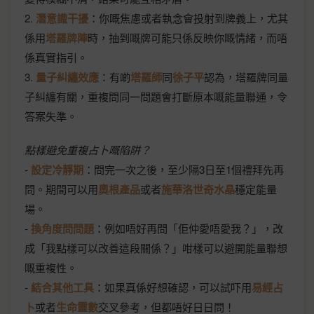
2.
潛意識干擾
：你嘅焦慮或者執念會投射到牌義上，尤其
係用
塔羅牌陣
時，抽到嘅牌可能只係反映你嘅情緒，而唔
係真實指引。
3.
量子糾纏效應
：有啲
塔羅師
同
徐子平
認為，塔羅牌同量
子糾纏有關，重複問同一問題會打斷原本嘅能量聯通，令
答案失準。
點樣避免重複占卜嘅陷阱？
-
設定冷靜期
：問完一次之後，至少隔3日至1個禮拜先再
問。期間可以用
奧根產品
或者
施華洛世奇水晶
穩定能量
場。
-
換角度問問題
：例如唔好再問「佢仲愛唔愛我？」，改
成「我點樣可以改善這段關係？」咁樣可以避開能量聯想
嘅重複性。
-
結合其他工具
：如果真係好想確認，可以試吓用
易經占
卜
或者
生命靈數
交叉參考，但都唔好日日問！