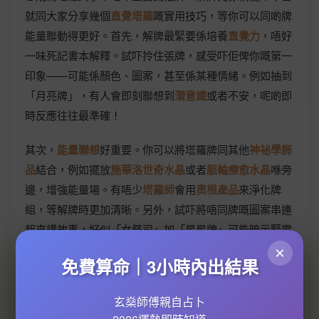
就同大家分享幾個
直覺塔羅
嘅實用技巧，等你可以同啲牌
能量聯動得更好。首先，解牌最緊要係培養
直覺力
，唔好
一味死記書本解釋。試吓拎住張牌，感受吓佢俾你嘅第一
印象——可能係顏色、圖案，甚至係某種情緒。例如抽到
「月亮牌」，有人會即刻聯想到
潛意識
或者不安，呢啲即
時反應往往最準確！
其次，
能量聯想
好重要。你可以將塔羅牌同其他
神祕學飾
品
結合，例如擺放
施華洛世奇水晶
或者
脈輪療愈水晶
喺旁
邊，增強能量場。有唔少
塔羅師
會用
奧根產品
來淨化牌
組，等解牌時更加清晰。另外，試吓將唔同牌嘅圖案串連
起來講故事，好似「女祭司」加「星星牌」可能暗示緊需
要相信直覺去突破困境，咁樣解讀會更有層次。
×
免費算命｜3小時內出結果
仲有，
塔羅牌陣
嘅選擇都好關鍵。新手可以從簡單嘅「三
玄燊師傅親自占卜
張牌陣」開始，問過去、現在、未來；進階啲可以試「凱