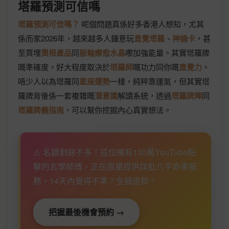
塔羅預測可信嗎
塔羅預測可信嗎？
呢個問題真係好多香港人想知，尤其
係而家2026年，越來越多人鍾意玩
直覺塔羅
、
神諭卡
，甚
至買埋
奧根產品
同
脈輪療愈水晶
嚟加強能量。其實塔羅牌
嘅準確度，好大程度取決於
塔羅師
嘅功力同你嘅
直覺力
。
唔少人以為塔羅同
星座運勢
一樣，純粹靠運氣，但其實塔
羅牌背後係一套複雜嘅
潛意識
解讀系統，透過
塔羅牌陣
同
塔羅牌義指南
，可以幫你挖掘內心真實想法。
⚠️ 名額剩餘不多！這位擁有130萬YouTube點
擊的玄學師傅，正在限量提供詳批八字命書服
務。14天內覺得不準？全額退款。
把握最後機會預約 →