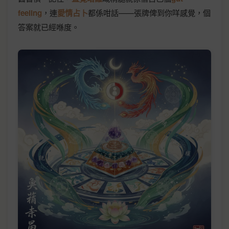
feeling
，連
愛情占卜
都係咁話——張牌俾到你咩感覺，個
答案就已經喺度。