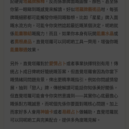
記硬背
塔羅牌解釋
，反而係靠牌面嘅圖像、顏色、甚至係
你第一眼睇到嘅感覺來解讀。好似
塔羅牌藝術品
咁，每張
牌嘅細節都可能觸發你唔同嘅聯想。比如「星星」牌入面
嘅水流方向，可能令你突然諗起最近嘅某個決定，呢啲就
係
能量聯結
嘅魔力！而且，如果你本身有玩開
能量水晶
或
者
奧根產品
，直覺塔羅可以同呢啲工具一齊用，增強你嘅
能量聯通
效果。
另外，直覺塔羅對於
愛情占卜
或者事業抉擇特別有用！傳
統占卜成日俾啲好籠統嘅答案，但直覺塔羅會因為你當下
嘅情緒同問題背景，俾出更精準嘅指引。例如你問感情發
展，抽到「戀人」牌，傳統解讀可能話你知係美好關係，
但直覺塔羅可能會令你突然意識到——其實你心底最擔心
嘅係對方嘅誠意，而呢個先係你要面對嘅核心問題。加上
而家好多人會用
神諭卡
或者
易經占卜
做輔助，直覺塔羅就
可以同呢啲工具完美配合，提供多角度嘅見解。