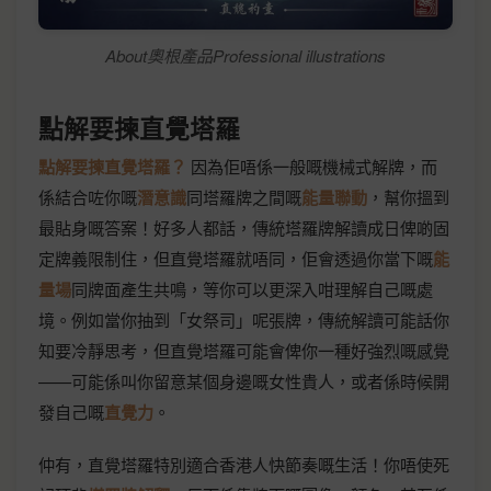
About奧根產品Professional illustrations
點解要揀直覺塔羅
點解要揀直覺塔羅？
因為佢唔係一般嘅機械式解牌，而
係結合咗你嘅
潛意識
同塔羅牌之間嘅
能量聯動
，幫你搵到
最貼身嘅答案！好多人都話，傳統塔羅牌解讀成日俾啲固
定牌義限制住，但直覺塔羅就唔同，佢會透過你當下嘅
能
量場
同牌面產生共鳴，等你可以更深入咁理解自己嘅處
境。例如當你抽到「女祭司」呢張牌，傳統解讀可能話你
知要冷靜思考，但直覺塔羅可能會俾你一種好強烈嘅感覺
——可能係叫你留意某個身邊嘅女性貴人，或者係時候開
發自己嘅
直覺力
。
仲有，直覺塔羅特別適合香港人快節奏嘅生活！你唔使死