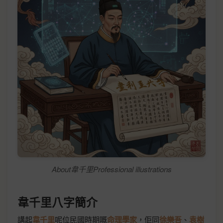
About韋千里Professional illustrations
韋千里八字簡介
講起
韋千里
呢位民國時期嘅
命理學家
，佢同
徐樂吾
、
袁樹