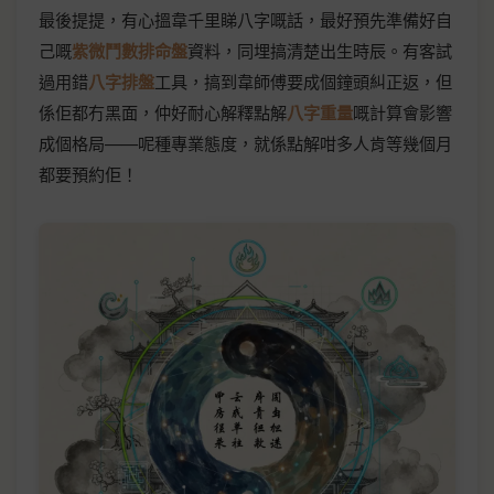
最後提提，有心搵韋千里睇八字嘅話，最好預先準備好自
己嘅
紫微鬥數排命盤
資料，同埋搞清楚出生時辰。有客試
過用錯
八字排盤
工具，搞到韋師傅要成個鐘頭糾正返，但
係佢都冇黑面，仲好耐心解釋點解
八字重量
嘅計算會影響
成個格局——呢種專業態度，就係點解咁多人肯等幾個月
都要預約佢！