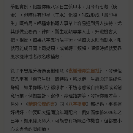
舉個實例，假設你嘅八字日主係甲木，月令有七殺（庚
金），但時柱有印星（壬水）化殺，咁就形成「殺印相
生」嘅格局。呢種命格嘅人事業上容易遇到貴人扶持，尤
其係做公務員、律師、醫生呢類專業人士，升職機會大
把。相反，如果八字五行唔平衡，例如火太旺而缺水，咁
就可能成日同上司拗頸，或者轉工頻頻，呢個時候就要靠
風水擺陣或者改名嚟補救。
徐子平曾經分析過袁樹珊嘅《
袁樹珊命造自批
》，發現佢
嘅八字有「傷官生財」嘅特徵，所以佢一生靠命理學成名
賺錢。如果你嘅八字都係咁，不妨考慮做自由職業或者創
意行業，例如設計、寫作、命理諮詢等，發揮你嘅才華。
另外，《
精選命理約言
》同《
八字提要
》都提過，事業運
好唔好，仲要睇大運同流年嘅配合。例如而家係2026年乙
巳年，如果係火命人，可能會有新嘅合作機會，但都要小
心文書合約嘅細節。