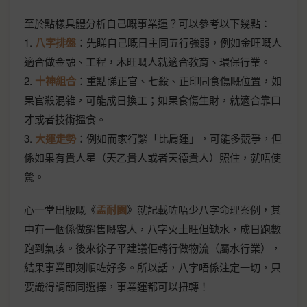
至於點樣具體分析自己嘅事業運？可以參考以下幾點：
1.
八字排盤
：先睇自己嘅日主同五行強弱，例如金旺嘅人
適合做金融、工程，木旺嘅人就適合教育、環保行業。
2.
十神組合
：重點睇正官、七殺、正印同食傷嘅位置，如
果官殺混雜，可能成日換工；如果食傷生財，就適合靠口
才或者技術搵食。
3.
大運走勢
：例如而家行緊「比肩運」，可能多競爭，但
係如果有貴人星（天乙貴人或者天德貴人）照住，就唔使
驚。
心一堂出版嘅《
孟耐園
》就記載咗唔少八字命理案例，其
中有一個係做銷售嘅客人，八字火土旺但缺水，成日跑數
跑到氣咳。後來徐子平建議佢轉行做物流（屬水行業），
結果事業即刻順咗好多。所以話，八字唔係注定一切，只
要識得調節同選擇，事業運都可以扭轉！