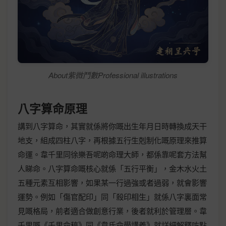
About紫微鬥數Professional illustrations
八字算命原理
講到八字算命，其實就係將你嘅出生年月日時轉換成天干
地支，組成四柱八字，再根據五行生剋制化嘅原理來推算
命運。韋千里同徐樂吾呢啲命理大師，都係靠呢套方法幫
人睇命。八字算命嘅核心就係「五行平衡」，金木水火土
五種元素互相影響，如果某一行過強或者過弱，就會影響
運勢。例如「傷官配印」同「殺印相生」就係八字裏面常
見嘅格局，前者適合做創意行業，後者就利於管理層。韋
千里嘅《千里命稿》同《韋氏命學講義》就詳細解釋咗點