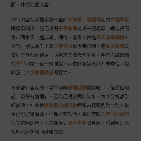
薪，仲撈到個大客！
仲有啲客特別推崇韋千里同
徐樂吾
、
袁樹珊
呢啲
命理學家
嘅傳承關係，話佢哋嘅
子平命理
技巧一脈相承，唔似得而
家市面咁多「速成派」師傅。有客人拎過
韋氏命學講義
去
比對，發現韋千里嘅
八字分析
真係有料到，連
真太陽時
嘅
微細差異都計到足，唔會求其噏幾句就算。仲有人試過搵
徐子平
同韋千里一齊睇盤，兩位嘅結論竟然九成吻合，證
明正宗
八字命理學派
嘅實力。
不過都有客反映，韋師傅嘅
命理諮詢
價錢唔平，但係佢哋
話「貴得有道理」，因為佢唔會同你吹水，每次分析都引
經據典，仲會拎
袁樹珊命造自批
呢類古籍案例做比對。後
生仔可能嫌深奧，但係熟客就話，韋師傅嘅
八字命理實證
功夫夠晒深厚，尤其係佢對
五行平衡
嘅見解，幫到唔少人
化解家庭糾紛同健康問題。