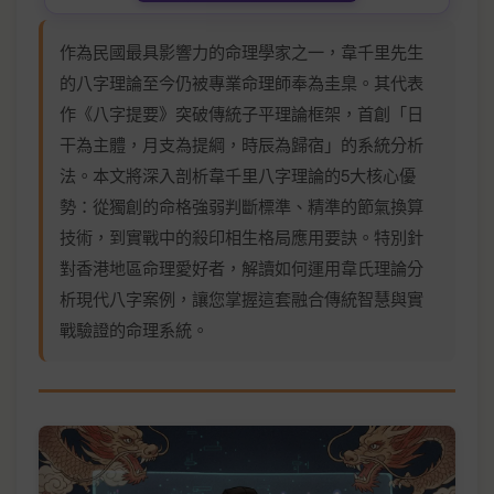
作為民國最具影響力的命理學家之一，韋千里先生
的八字理論至今仍被專業命理師奉為圭臬。其代表
作《八字提要》突破傳統子平理論框架，首創「日
干為主體，月支為提綱，時辰為歸宿」的系統分析
法。本文將深入剖析韋千里八字理論的5大核心優
勢：從獨創的命格強弱判斷標準、精準的節氣換算
技術，到實戰中的殺印相生格局應用要訣。特別針
對香港地區命理愛好者，解讀如何運用韋氏理論分
析現代八字案例，讓您掌握這套融合傳統智慧與實
戰驗證的命理系統。