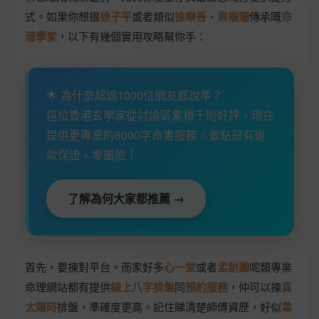
式。如果你想搵
徐子平
或者類似
徐樂吾
、
袁樹珊
傳承嘅
命
理學家
，以下有幾個實用攻略幫你手：
🌟 為什麼超過1000位網友都說準？
這位香港玄學家從討論區累積千則好評，現在
提供更專業的8000字命書服務。重點是有退
款保證，零風險！
了解為何大家都推薦 →
首先，要揀對平台。而家好多
心一堂
或者
孟耐園
呢類專業
命理網站都有提供
線上八字排盤
同
預約服務
，仲可以揀
真
太陽時
排盤，準確度更高。記住睇清楚師傅資歷，好似
韋