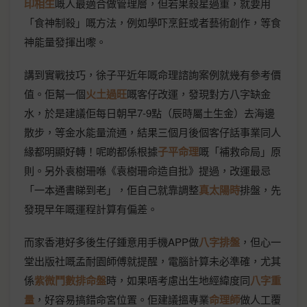
印相生
嘅人最適合做管理層，但若果殺星過重，就要用
「食神制殺」嘅方法，例如學吓烹飪或者藝術創作，等食
神能量發揮出嚟。
講到實戰技巧，徐子平近年嘅命理諮詢案例就幾有參考價
值。佢幫一個
火土過旺
嘅客仔改運，發現對方八字缺金
水，於是建議佢每日朝早7-9點（辰時屬土生金）去海邊
散步，等金水能量流通，結果三個月後個客仔話事業同人
緣都明顯好轉！呢啲都係根據
子平命理
嘅「補救命局」原
則。另外袁樹珊喺《袁樹珊命造自批》提過，改運最忌
「一本通書睇到老」，佢自己就靠調整
真太陽時
排盤，先
發現早年嘅運程計算有偏差。
而家香港好多後生仔鍾意用手機APP做
八字排盤
，但心一
堂出版社嘅孟耐園師傅就提醒，電腦計算未必準確，尤其
係
紫微鬥數排命盤
時，如果唔考慮出生地經緯度同
八字重
量
，好容易搞錯命宮位置。佢建議搵專業
命理師
做人工覆