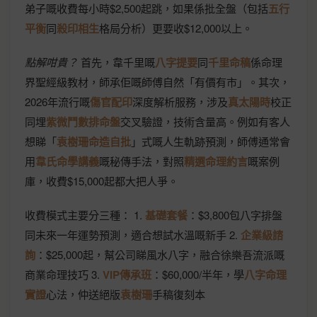
弟子嘅收費每小時$2,500起跳，如果係批全盤（包括
五行
平衡
同
殺印相生
格局分析）更要收$12,000以上。
點解咁貴？
首先，韋千里嘅
八字提要
同
千里命稿
係命理
界聖經級教材，師承佢嘅師傅自然「有價有市」。其次，
2026年流行嘅
傷官配印
深度解析服務，涉及
真太陽時
校正
同埋
紫微鬥數排命盤
交叉驗證，技術含量高。例如有客人
想睇「
袁樹珊命造自批
」式嘅人生軌跡預測，師傅通常會
用
韋氏命學講義
嘅秘傳手法，對照
精選命理約言
嘅案例
庫，收費$15,000起都大把人爭。
收費模式主要分三種： 1.
基礎套餐
：$3,800包八字排盤
同未來一年運勢預測，適合想試水溫嘅新手 2.
企業級諮
詢
：$25,000起，幫公司睇風水八字，融合徐樂吾流派嘅
商業命理技巧 3.
VIP傳承班
：$60,000/半年，學
八字命理
實證
心法，仲送絕版
袁樹珊
手稿復刻本