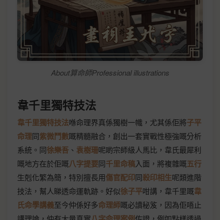
About算命師Professional illustrations
韋千里獨特技法
韋千里獨特技法
喺命理界真係獨樹一幟，尤其係佢將
子平
命理
同
紫微鬥數
嘅精髓融合，創出一套實戰性極強嘅分析
系統。同
徐樂吾
、
袁樹珊
呢啲宗師級人馬比，韋氏最犀利
嘅地方在於佢嘅
八字提要
同
千里命稿
入面，將複雜嘅
五行
生剋化繁為簡，特別擅長用
傷官配印
同
殺印相生
呢類進階
技法，幫人睇透命運軌跡。好似
徐子平
咁講，韋千里嘅
韋
氏命學講義
至今仲係好多
命理師
嘅必讀秘笈，因為佢唔止
講理論，仲有大量真實
八字命理案例
佐證，例如點樣透過