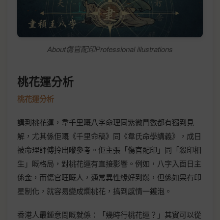
About傷官配印Professional illustrations
桃花運分析
桃花運分析
講到桃花運，韋千里嘅八字命理同紫微鬥數都有獨到見
解，尤其係佢嘅《千里命稿》同《韋氏命學講義》，成日
被命理師傅拎出嚟參考。佢主張「傷官配印」同「殺印相
生」嘅格局，對桃花運有直接影響。例如，八字入面日主
係金，而傷官旺嘅人，通常異性緣好到爆，但係如果冇印
星制化，就容易變成爛桃花，搞到感情一鑊泡。
香港人最鍾意問嘅就係：「幾時行桃花運？」其實可以從