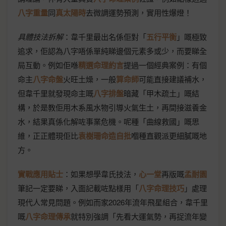
八字重量
同
真太陽時
去微調運勢預測，實用性爆燈！
具體技法拆解
：韋千里最出名係佢對「
五行平衡
」嘅極致
追求，佢認為八字唔係單純睇邊個元素多或少，而要睇全
局互動。例如佢喺
精選命理約言
提過一個經典案例：有個
命主
八字命盤
火旺土燥，一般
算命師
可能直接建議補水，
但韋千里就發現命主嘅
八字排盤
暗藏「甲木疏土」嘅結
構，於是教佢用木系風水物引導火氣生土，再間接滋養金
水，結果真係化解咗事業危機。呢種「曲線救國」嘅思
維，正正體現佢比
袁樹珊命造自批
嗰種直觀派更細膩嘅地
方。
實戰應用貼士
：如果想學韋氏技法，
心一堂
再版嘅
孟耐園
筆記一定要睇，入面記載咗點樣用「
八字命理技巧
」處理
現代人常見問題。例如而家2026年流年飛星組合，韋千里
嘅
八字命理傳承
就特別強調「先看大運氣勢，再捉流年變