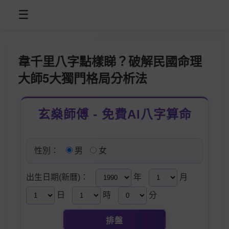
☰
韋千里八字點樣睇？破解民國命理
大師5大獨門格局分析法
玄燊師傅 - 免費AI八字算命
性別：
男
女
出生日期(新曆)：
年
月
日
時
分
排盤