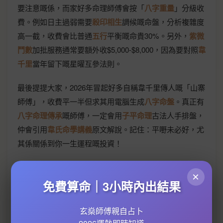
要注意嘅係，而家好多命理師傅會按「
八字重量
」分級收
費。例如日主過弱需要
殺印相生
調候嘅命盤，分析複雜度
高一截，收費會比普通
五行
平衡嘅命貴30%。另外，
紫微
鬥數
加批服務通常要額外收$5,000-$8,000，因為要對照
韋
千里
當年留下嘅星曜互參法則。
最後提提大家，2026年冒起好多自稱韋千里傳人嘅「山寨
師傅」，收費平一半但求其用電腦生成
八字命盤
。真正有
八字命理傳承
嘅師傅，一定會用
子平命理
古法人手排盤，
仲會引用
韋氏命學講義
原文解說。記住：平嘢未必好，尤
其係關係到你一生運程嘅投資！
×
免費算命｜3小時內出結果
玄燊師傅親自占卜