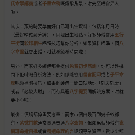
氏命學講義
或者
千里命稿
嘅傳承背景，咁先至唔會畀人
呃。
其次，預約時要準備好自己嘅出生資料，包括年月日時
（最好精確到分鐘），同埋出生地點。好多師傅會用
五行
平衡
同
殺印相生
呢類技巧幫你分析，如果資料唔準，個
八
字命盤
就會出錯，咁就嘥錢嘥時間啦！
另外，而家好多師傅都會提供
免費初步諮詢
，你可以趁機
問下佢哋嘅分析方法，例如係咪會用
傷官配印
或者
子平命
理
呢類進階技巧。如果個師傅一開口就話你「剋夫剋妻」
或者「必破大財」，而冇具體
八字提要
同解決方案，咁就
要小心啦！
最後，價錢都係重要考量。而家市價由幾百到幾千蚊都
有，
紫微鬥數
通常貴過普通
八字查詢
，但如果個師傅有
袁
樹珊命造自批
或者
精選命理約言
呢類專業資歷，貴少少都