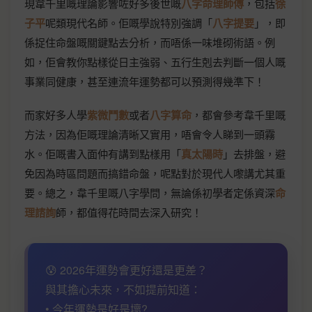
現韋千里嘅理論影響咗好多後世嘅
八字命理師傅
，包括
徐
子平
呢類現代名師。佢嘅學說特別強調「
八字提要
」，即
係捉住命盤嘅關鍵點去分析，而唔係一味堆砌術語。例
如，佢會教你點樣從日主強弱、五行生剋去判斷一個人嘅
事業同健康，甚至連流年運勢都可以預測得幾準下！
而家好多人學
紫微鬥數
或者
八字算命
，都會參考韋千里嘅
方法，因為佢嘅理論清晰又實用，唔會令人睇到一頭霧
水。佢嘅書入面仲有講到點樣用「
真太陽時
」去排盤，避
免因為時區問題而搞錯命盤，呢點對於現代人嚟講尤其重
要。總之，韋千里嘅八字學問，無論係初學者定係資深
命
理諮詢
師，都值得花時間去深入研究！
😰 2026年運勢會更好還是更差？
與其擔心未來，不如提前知道：
• 今年運勢是好是壞?