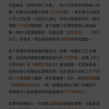
珊
並稱為「民國命理三大家」，响八字命理界真係無人唔
識！佢最出名嘅著作就係《
千里命稿
》，呢本書可以話係
八字入門必讀，內容深入淺出，仲有大量實例分析，幫你
理解
子平命理
嘅精髓。韋千里嘅八字學問唔單止理論紮
實，仲好注重實戰應用，佢提出嘅「
傷官配印
」、「
殺印
相生
」等格局，到而家仲係好多
命理師
參考嘅重點。
韋千里嘅命理風格偏向實證派，唔會一味講玄之又玄嘅
嘢，而係用具體案例教你點樣分析
八字命盤
。佢嘅《
韋氏
命學講義
》同《
精選命理約言
》都係經典，尤其係後者，
收錄咗唔少佢親自批算嘅命例，對於想深入研究
五行平衡
同
八字重量
嘅人嚟講，真係寶藏嚟！另外，佢同
袁樹珊
嘅
《
袁樹珊命造自批
》一樣，都鍾意用自己嘅八字做例子，
等讀者可以更直觀咁學到點樣應用
八字命理技巧
。
如果你有睇過
心一堂
或者
孟耐園
出版嘅命理書，可能會發