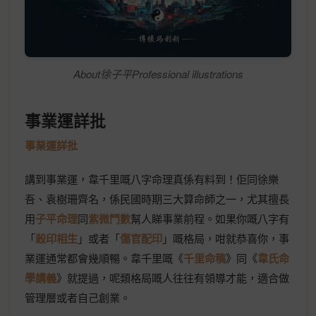
About徐子平Professional illustrations
事業運詳批
事業運詳批
講到事業運，韋千里嘅八字命理真係有料到！佢同徐樂
吾、袁樹珊齊名，係民國時期三大算命師之一，尤其擅長
用
子平命理
同
紫微鬥數
幫人睇事業前程。如果你嘅八字有
「
殺印相生
」或者「
傷官配印
」嘅格局，咁就恭喜你，事
業運通常都會幾順暢。韋千里嘅《
千里命稿
》同《
韋氏命
學講義
》就提過，呢類格局嘅人往往有領導才能，適合做
管理層或者自己創業。