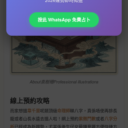
2026運勢即時知道
按此 WhatsApp 免費占卜
About袁樹珊Professional illustrations
線上預約攻略
而家想搵
韋千里
呢類頂級
命理師
睇八字，真係唔使再排長
龍或者山長水遠去搵人啦！網上預約
紫微鬥數
或者
八字分
析
已經成為新趨勢，尤其係後生仔女最鍾意嘅方便快捷方