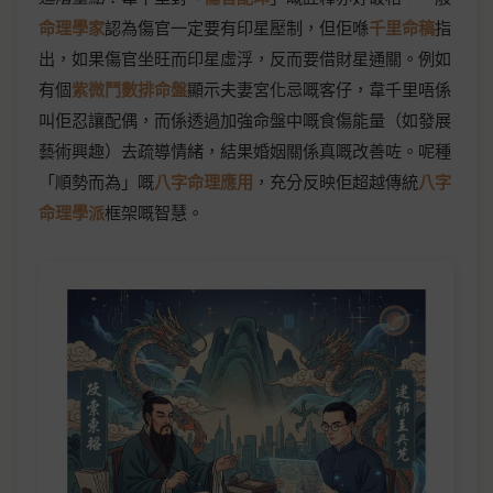
命理學家
認為傷官一定要有印星壓制，但佢喺
千里命稿
指
出，如果傷官坐旺而印星虛浮，反而要借財星通關。例如
有個
紫微鬥數排命盤
顯示夫妻宮化忌嘅客仔，韋千里唔係
叫佢忍讓配偶，而係透過加強命盤中嘅食傷能量（如發展
藝術興趣）去疏導情緒，結果婚姻關係真嘅改善咗。呢種
「順勢而為」嘅
八字命理應用
，充分反映佢超越傳統
八字
命理學派
框架嘅智慧。