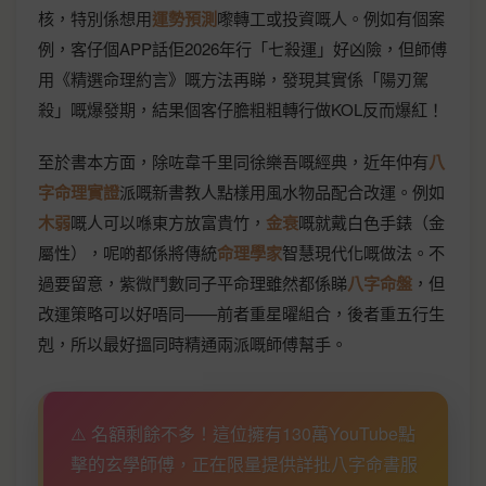
核，特別係想用
運勢預測
嚟轉工或投資嘅人。例如有個案
例，客仔個APP話佢2026年行「七殺運」好凶險，但師傅
用《精選命理約言》嘅方法再睇，發現其實係「陽刃駕
殺」嘅爆發期，結果個客仔膽粗粗轉行做KOL反而爆紅！
至於書本方面，除咗韋千里同徐樂吾嘅經典，近年仲有
八
字命理實證
派嘅新書教人點樣用風水物品配合改運。例如
木弱
嘅人可以喺東方放富貴竹，
金衰
嘅就戴白色手錶（金
屬性），呢啲都係將傳統
命理學家
智慧現代化嘅做法。不
過要留意，紫微鬥數同子平命理雖然都係睇
八字命盤
，但
改運策略可以好唔同——前者重星曜組合，後者重五行生
剋，所以最好搵同時精通兩派嘅師傅幫手。
⚠️ 名額剩餘不多！這位擁有130萬YouTube點
擊的玄學師傅，正在限量提供詳批八字命書服