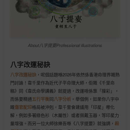
About八字提要Professional illustrations
八字改運秘訣
八字改運秘訣
，呢個話題喺2026年依然係香港命理界嘅熱
門討論！韋千里作為近代子平命理大師，佢嘅《千里命
稿》同《韋氏命學講義》就提過，改運唔係靠「撞彩」，
而係要精通
五行平衡
同
八字分析
。舉個例，如果你八字中
嘅
傷官配印
格局被沖剋，韋千里會建議用「印星」嚟化
解，例如多著綠色衫（木屬性）或者佩戴玉器，等印星力
量增強。而另一位大師徐樂吾喺《八字提要》就強調，
殺