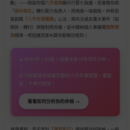
數」——假設你個
八字查詢
顯示行緊七殺運，佢會教你用
「
殺印相生
」轉化壓力為貴人，而唔係一味避殺。仲有佢
首創嘅「
八字命理實證
」心法：將命主過去重大事件（如
移民、轉行）倒推對照命盤，從中歸納個人專屬嘅
運勢預
測
規律，呢招連而家AI算命都模仿唔到！
📊 8000字 × 25頁 × 涵蓋未來10年流年分析 =
？
這可能是我見過最完整的八字命書服務。重點
是：不準可退款！
看看如何分析你的命格 →
進階重點
：韋千里對「
傷官配印
」嘅詮釋亦好破格，一般