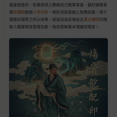
最後提提你，如果想深入瞭解自己嘅事業運，最好搵專業
嘅
命理師
做個
八字分析
，唔好淨係靠網上免費排盤。韋千
里嘅命理學之所以咁準，就係因為佢會結合
真太陽時
同埋
客人嘅實際背景嚟批斷，唔係齋睇書本理論咁簡單！