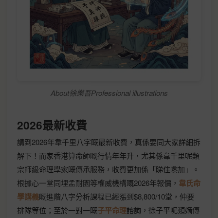
About徐樂吾Professional illustrations
2026最新收費
講到2026年韋千里八字嘅最新收費，真係要同大家詳細拆
解下！而家香港算命師嘅行情年年升，尤其係韋千里呢類
宗師級命理學家嘅傳承服務，收費更加係「睇住嚟加」。
根據心一堂同埋孟耐園等權威機構嘅2026年報價，
韋氏命
學講義
嘅進階八字分析課程已經漲到$8,800/10堂，仲要
排隊等位；至於一對一嘅
子平命理
諮詢，徐子平呢類嫡傳