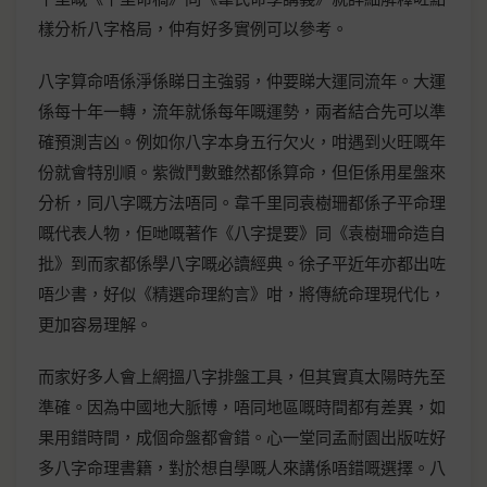
樣分析八字格局，仲有好多實例可以參考。
八字算命唔係淨係睇日主強弱，仲要睇大運同流年。大運
係每十年一轉，流年就係每年嘅運勢，兩者結合先可以準
確預測吉凶。例如你八字本身五行欠火，咁遇到火旺嘅年
份就會特別順。紫微鬥數雖然都係算命，但佢係用星盤來
分析，同八字嘅方法唔同。韋千里同袁樹珊都係子平命理
嘅代表人物，佢哋嘅著作《八字提要》同《袁樹珊命造自
批》到而家都係學八字嘅必讀經典。徐子平近年亦都出咗
唔少書，好似《精選命理約言》咁，將傳統命理現代化，
更加容易理解。
而家好多人會上網搵八字排盤工具，但其實真太陽時先至
準確。因為中國地大脈博，唔同地區嘅時間都有差異，如
果用錯時間，成個命盤都會錯。心一堂同孟耐園出版咗好
多八字命理書籍，對於想自學嘅人來講係唔錯嘅選擇。八