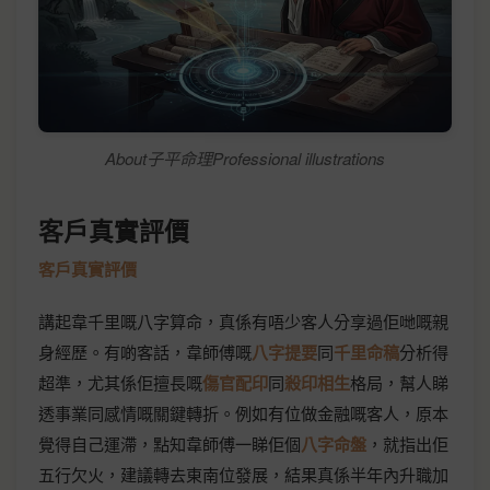
About子平命理Professional illustrations
客戶真實評價
客戶真實評價
講起韋千里嘅八字算命，真係有唔少客人分享過佢哋嘅親
身經歷。有啲客話，韋師傅嘅
八字提要
同
千里命稿
分析得
超準，尤其係佢擅長嘅
傷官配印
同
殺印相生
格局，幫人睇
透事業同感情嘅關鍵轉折。例如有位做金融嘅客人，原本
覺得自己運滯，點知韋師傅一睇佢個
八字命盤
，就指出佢
五行欠火，建議轉去東南位發展，結果真係半年內升職加