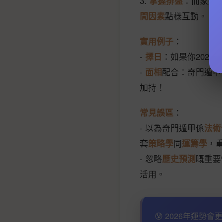
3.
掌握排盤
：而家好
間因素
點樣互動。
實用例子
：
-
擇日
：如果你202
-
面相
配合：奇門遁甲
加持！
常見誤區
：
- 以為奇門遁甲係
法術
套
策略學
同
運籌學
，
- 忽略
歷史預測
嘅重要
活用。
😰 2026年運勢