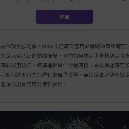
排盤
古代頂尖預測學，2026年仍廣泛應用於戰略決策與時空
首先是九宮八卦的動態佈局，教你如何運用洛書軌跡定位
的時辰運用技巧，精準捕捉最佳行動時機；最後揭祕時空
演示如何將五行生剋轉化為競爭優勢。無論是風水調整還
都能讓你更從容應對複雜變局。