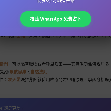
最快3小時知道答案
多App同網站可以幫你自動排盤，但最好學識手動排，咁先至
按此 WhatsApp 免費占卜
6年想結婚，可以用奇門遁甲搵個
天喜日
，避開
刑沖剋害
，等婚
仲可以同
面相
一齊用，例如你個鼻生得靚（代表財運），再
奇門
，可以隔空取物或者呼風喚雨——其實呢啲係傳說居多
重點係
象數思維
同
自然法則
。
性：
袁天罡
嘅推背圖就係用咗奇門遁甲嘅原理，學識分析歷
會更好還是更差？