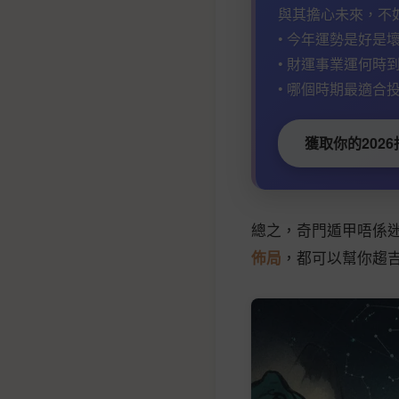
與其擔心未來，不
• 今年運勢是好是壞
• 財運事業運何時到
• 哪個時期最適合投
獲取你的2026
總之，奇門遁甲唔係
佈局
，都可以幫你趨