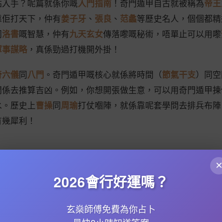
點入手？呢篇就係你嘅
入門指南
！奇門遁甲自古就被稱為
帝王
靠佢打天下，仲有
姜子牙
、
張良
、
范蠡
等歷史名人，個個都精
同
洛書
嘅智慧，仲有
九天玄女
傳落嚟嘅秘術，唔單止可以用嚟
軍事謀略
，真係勁過打機開外掛！
奇六儀
同
八門
。奇門遁甲嘅核心就係將時間（
節氣干支
）同空
關係去推算吉凶。例如，你想開張做生意，可以用奇門遁甲揀
水。歷史上
曹操
同
周瑜
打仗嗰陣，就係靠呢套學問去排兵布陣
有幾犀利！
五行生剋
（金木水火土點樣相生相剋）同
八卦
（乾、坤、震、
甲嘅根基。
2026會行好運嗎？
九星代表天時，八門代表地利，例如
開門
係吉門，適合開業、
玄燊師傅免費為你占卜