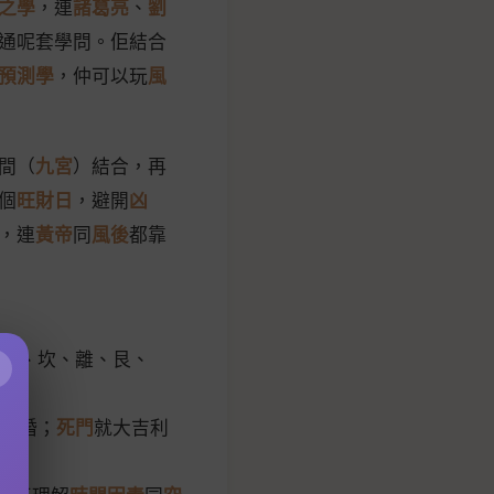
之學
，連
諸葛亮
、
劉
通呢套學問。佢結合
預測學
，仲可以玩
風
間（
九宮
）結合，再
個
旺財日
，避開
凶
，連
黃帝
同
風後
都靠
巽、坎、離、艮、
×
求婚；
死門
就大吉利