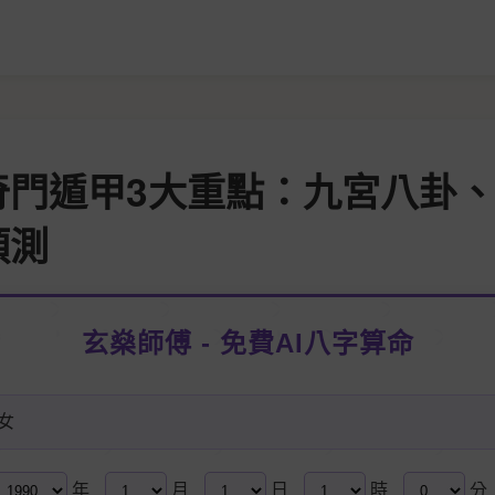
奇門遁甲3大重點：九宮八卦
預測
玄燊師傅 - 免費AI八字算命
女
年
月
日
時
分