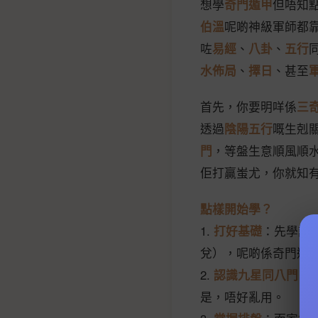
想學
奇門遁甲
但唔知
伯溫
呢啲神級軍師都
咗
易經
、
八卦
、
五行
水佈局
、
擇日
、甚至
首先，你要明咩係
三
透過
陰陽五行
嘅生剋
門
，等盤生意順風順
佢打贏蚩尤，你就知
點樣開始學？
1.
打好基礎
：先學識
兌），呢啲係奇門遁
2.
認識九星同八門
：
是，唔好亂用。