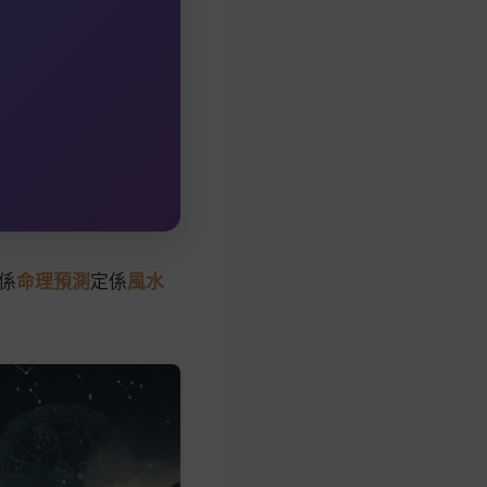
係
命理預測
定係
風水