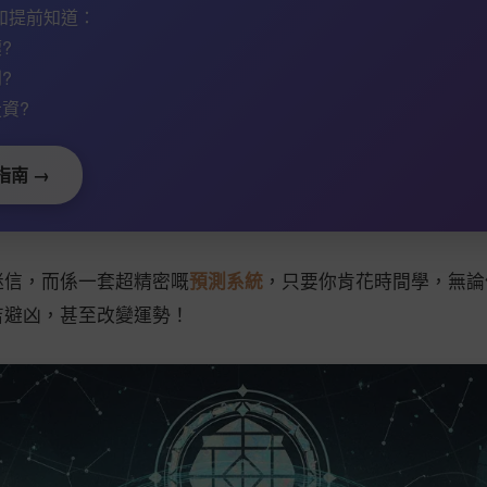
如提前知道：
?
?
資?
指南 →
迷信，而係一套超精密嘅
預測系統
，只要你肯花時間學，無論
吉避凶，甚至改變運勢！