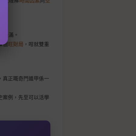
真正理解
時間因素
同
空
姻美滿。
揀個
旺財局
，咁就雙重
，真正嘅奇門遁甲係一
史案例，先至可以活學