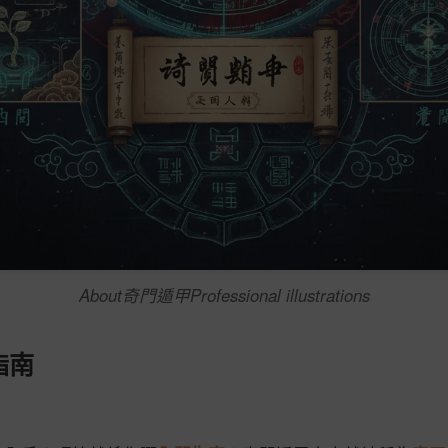
About奇門遁甲Professional illustrations
指南