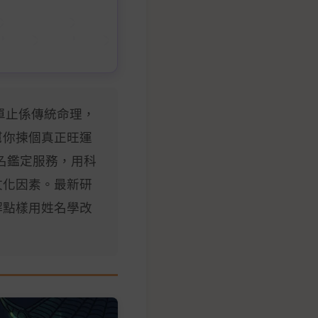
單止係傳統命理，
幫你揀個真正旺運
名鑑定服務，用科
文化因素。最新研
解點樣用姓名學改