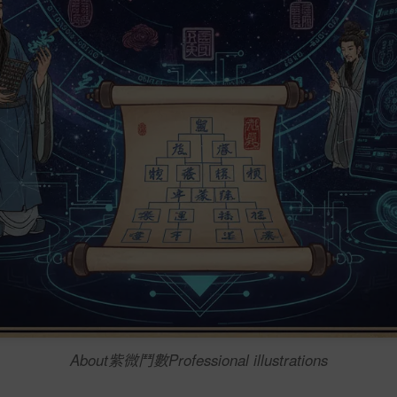
About紫微鬥數Professional illustrations