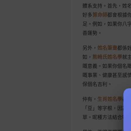
體系支持。首先，姓
好多
算命師
都會根據
足。例如，如果你八
善運勢。
另外，
姓名筆畫
都係
如，
熊崎氏姓名學
就
嘅意義。如果你個名
嘅事業、健康甚至感
保個名吉利。
仲有，
生肖姓名學
都
「豆」等字根，因為
草。呢種方法結合咗