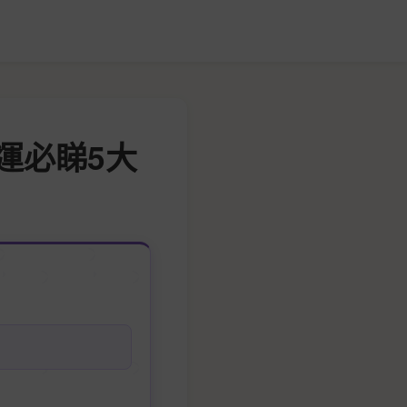
運必睇5大