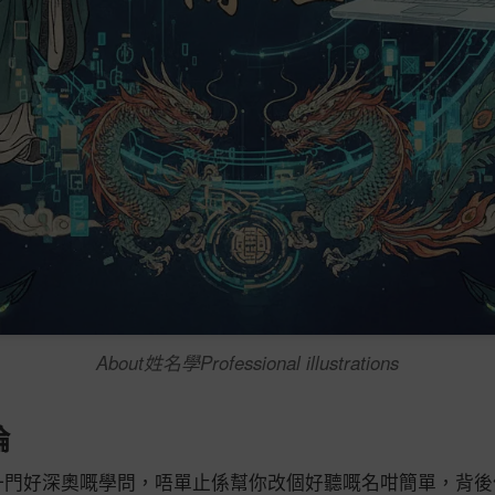
About姓名學Professional illustrations
論
一門好深奧嘅學問，唔單止係幫你改個好聽嘅名咁簡單，背後