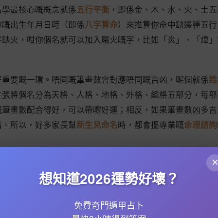
名學最核心嘅概念就係
五行平衡
，即係金、木、水、火、土五
你嘅出生年月日時（即係
八字算命
）來推算你命中缺邊種五行
字缺火，咁你個名就可以加入屬火嘅字，比如「炎」、「煒」
好重要嘅一環。唔同嘅筆畫數會對應唔同嘅吉凶，呢個就係
姓
主張將個名分為天格、人格、地格、外格、總格五部分，每部
嘅筆畫數配合得好，可以帶嚟好運；相反，如果筆畫數凶多吉
情。所以，好多家長幫
新生兒命名
時，都會搵專業嘅
命理諮詢
係香港人好重視嘅一部分。唔同生肖有唔同嘅喜忌，例如屬鼠
想知道2026運勢好壞？
老鼠鍾意食呢啲嘢；而屬馬嘅人就適合用「草」、「木」等字
生肖喜忌
同
陰陽五行
，可以更加精準地幫你改個好名。
免費奇門遁甲占卜