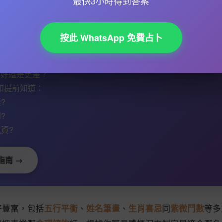
最快3小時得到答案
紫微鬥數
同姓名學嘅關係。
紫微命盤
可以顯示你一生嘅運勢，
，如果你嘅命盤顯示你事業運唔好，咁改名時就可以加入一啲
徐子平
嘅創辦人
張盛舒
就經常強調，改名唔係迷信，而係一種
按此 WhatsApp 免費占卜
會更好還是更差？
如提前知道：
?
?
資?
指南 →
好豐富，包括
五行平衡
、
姓名筆畫
、
生肖喜忌
同
紫微鬥數
等多