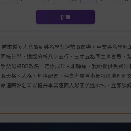
排盤
港，越來越多人意識到姓名學對運勢嘅影響。專業姓名學唔
學同統計學，透過分析八字五行、三才五格同生肖喜忌，
手父母幫BB改名，定係成年人想轉運，我哋提供免費姓
名嘅天格、人格、地格配置，仲會考慮香港獨特嘅地理同
命理嘅好名可以提升事業運同人際關係達37%，立即瞭
！