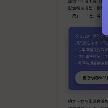
最後，不得不提嘅係
嘅命盤來調整。例如
「成」、「達」等。
😰 2026年運勢
與其擔心未來，不
• 今年運勢是好是壞
• 財運事業運何時到
• 哪個時期最適合投
獲取你的2026
總之，姓名學嘅理論