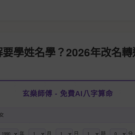
要學姓名學？2026年改名轉
玄燊師傅 - 免費AI八字算命
女
年
月
日
時
分