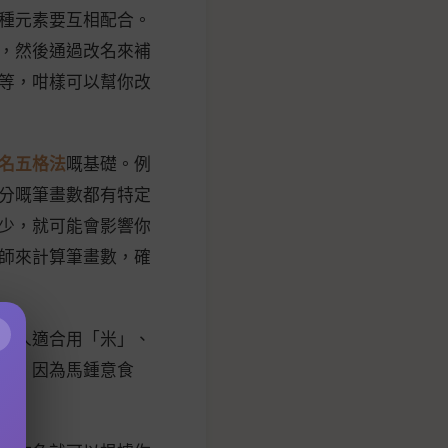
種元素要互相配合。
，然後通過改名來補
等，咁樣可以幫你改
名五格法
嘅基礎。例
分嘅筆畫數都有特定
少，就可能會影響你
師來計算筆畫數，確
×
嘅人適合用「米」、
根，因為馬鍾意食